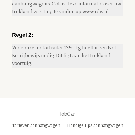
aanhangwagens. Ook is deze informatie over uw
trekkend voertuig te vinden op
www.rdw.nl
.
Regel 2:
Voor onze motortrailer 1350 kg heeft u een B of
Be-rijbewijs nodig. Dit ligt aan het trekkend
voertuig.
JobCar
Secondair
Tarieven aanhangwagen
Handige tips aanhangwagen