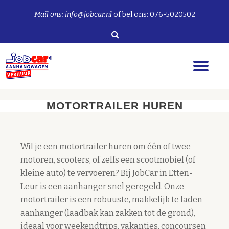
Mail ons:
info@jobcar.nl
of bel ons: 076-5020502
Ga
direct
naar
Sch
de
nav
inhoud
MOTORTRAILER HUREN
Wil je een motortrailer huren om één of twee
motoren, scooters, of zelfs een scootmobiel (of
kleine auto) te vervoeren? Bij JobCar in Etten-
Leur is een aanhanger snel geregeld. Onze
motortrailer is een robuuste, makkelijk te laden
aanhanger (laadbak kan zakken tot de grond),
ideaal voor weekendtrips, vakanties, concoursen