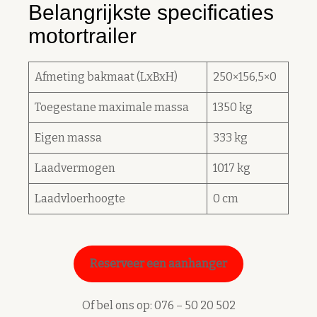
Belangrijkste specificaties
motortrailer
Afmeting bakmaat (LxBxH)
250×156,5×0
Toegestane maximale massa
1350 kg
Eigen massa
333 kg
Laadvermogen
1017 kg
Laadvloerhoogte
0 cm
Reserveer een aanhanger
Of bel ons op:
076 – 50 20 502